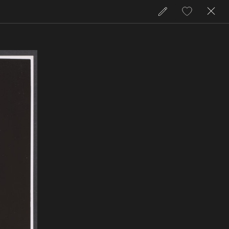
zamkni
przejdź
Dodaj
do
do
licencji
ulubionych