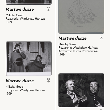
Maniłowa
Projekt:
zdjęciu:
i
Martwe dusze
kostium
Leon
powiązanych
-
Mikołaj Gogol
Pietraszkiewicz
Reżyseria: Władysław Hańcza
z
Gubernatorowa
-
1969
nim
i
Sobakiewicz,
obiektów
powiązanych
Wiktor
z
Nanowski
Martwe dusze
nim
-
przejdź
Mikołaj Gogol
obiektów
Reżyseria: Władysław Hańcza
Prezes
do
Kostiumy: Teresa Roszkowska
Sądu,
obiektu
1969
Wieńczysław
Martwe
Gliński
dusze,
-
Na
Cziczikow
przejdź
zdjęciu:
Martwe dusze
i
do
Kazimierz
powiązanych
obiektu
Mikołaj Gogol
Dejunowicz
Reżyseria: Władysław Hańcza
z
Martwe
-
1969
nim
dusze,
Selifan
obiektów
Na
i
zdjęciu:
powiązanych