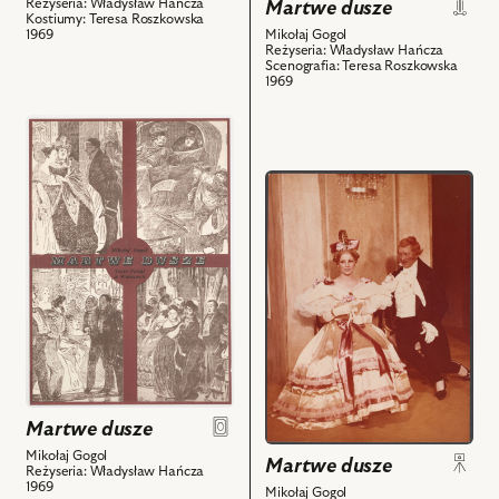
Reżyseria: Władysław Hańcza
Martwe dusze
powiązanych
Kostiumy: Teresa Roszkowska
z
Mikołaj Gogol
1969
Reżyseria: Władysław Hańcza
nim
Scenografia: Teresa Roszkowska
1969
obiektów
przejdź
do
obiektu
przejdź
Martwe
do
dusze,
obiektu
i
Martwe
powiązanych
dusze,
z
Na
nim
zdjęciu:
obiektów
Anna
Nehrebecka
-
Córka
Martwe dusze
gubernatora,
Mikołaj Gogol
Martwe dusze
Reżyseria: Władysław Hańcza
Wieńczysław
1969
Mikołaj Gogol