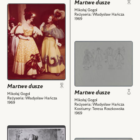
Martwe dusze
Wieńczysław
z
przejdź
Mikołaj Gogol
Gliński
nim
do
Reżyseria: Władysław Hańcza
-
obiektów
1969
obiektu
Cziczikow,
Martwe
Maciej
dusze,
Borniński
Na
przejdź
-
zdjęciu:
do
Urzędnik
Eugenia
obiektu
sądowy
Herman
Martwe
i
-
dusze,
powiązanych
Dama
Projekt:
z
bardzo
kostium
Martwe dusze
nim
miła
-
Martwe dusze
obiektów
Mikołaj Gogol
i
Reżyseria: Władysław Hańcza
Maniłow.
Mikołaj Gogol
powiązanych
1969
Reżyseria: Władysław Hańcza
Sobakiewicz.
Kostiumy: Teresa Roszkowska
z
Nozdriew
1969
nim
i
obiektów
powiązanych
przejdź
z
do