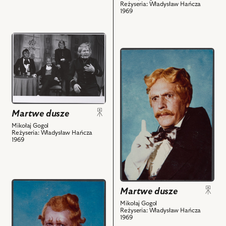
Gliński
Reżyseria: Władysław Hańcza
-
1969
Cziczikow
i
przejdź
powiązanych
do
przejdź
z
obiektu
do
nim
Martwe
obiektu
obiektów
dusze,
Martwe
Na
dusze,
zdjęciu:
Na
Martwe dusze
Wiktor
zdjęciu:
Mikołaj Gogol
Nanowski
Marian
Reżyseria: Władysław Hańcza
-
1969
Wyrzykowski
Prezes
-
Sądu,
Maniłow
Marian
i
Wyrzykowski
przejdź
powiązanych
Martwe dusze
-
do
z
Mikołaj Gogol
Maniłow,
obiektu
nim
Reżyseria: Władysław Hańcza
Tadeusz
Martwe
1969
obiektów