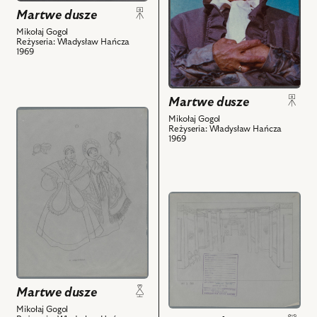
zdjęciu:
zdjęciu:
Martwe dusze
Wieńczysław
Maria
Gliński
Żabczyńska
Mikołaj Gogol
Reżyseria: Władysław Hańcza
-
-
1969
Cziczikow,
Koroboczka
Maciej
i
Borniński
powiązanych
Martwe dusze
-
z
przejdź
Mikołaj Gogol
Urzędnik
nim
do
Reżyseria: Władysław Hańcza
1969
sądowy
obiektów
obiektu
i
Martwe
powiązanych
dusze,
z
Projekt:
przejdź
nim
kostium
do
obiektów
-
obiektu
Koroboczka
Martwe
i
dusze,
powiązanych
Projekt:
z
Martwe dusze
scenografia
nim
i
Mikołaj Gogol
obiektów