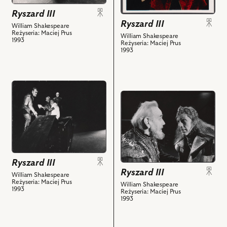
York,
III
Ryszard III
Jan
i
Ryszard III
William Shakespeare
Englert
powiązanych
Reżyseria: Maciej Prus
William Shakespeare
1993
Reżyseria: Maciej Prus
-
z
1993
Ryszard
nim
III,
obiektów
Halina
przejdź
Łabonarska
przejdź
do
-
do
obiektu
Elżbieta
obiektu
Ryszard
i
Ryszard
III,
powiązanych
III,
Na
z
Na
zdjęciu:
nim
Ryszard III
zdjęciu:
Mieczysław
obiektów
Ryszard III
Andrzej
Kalenik
William Shakespeare
Reżyseria: Maciej Prus
Żarnecki
William Shakespeare
-
1993
Reżyseria: Maciej Prus
-
Sir
1993
Książę
Brakenbury,
Buckingham,
Dariusz