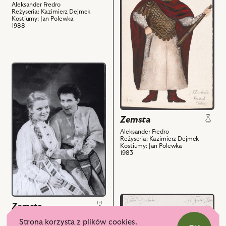
Zemsta,
–
obiektów
Aleksander Fredro
Projekt:
Reżyseria: Kazimierz Dejmek
Cześnik
Kostiumy: Jan Polewka
kostium
i
1988
-
powiązanych
Cześnik
z
Raptusiewicz
nim
i
przejdź
obiektów
powiązanych
do
z
obiektu
nim
Zemsta,
obiektów
Na
Zemsta
zdjęciu:
Aleksander Fredro
Małgorzata
Reżyseria: Kazimierz Dejmek
Sadowska
Kostiumy: Jan Polewka
1983
-
Klara,
Sławomir
Głazek
przejdź
–
Zemsta
do
Wacław
Aleksander Fredro
obiektu
Strona korzysta z plików cookies.
i
Reżyseria: Kazimierz Dejmek