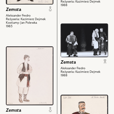
i
Reżyseria: Kazimierz Dejmek
z
1988
powiązanych
nim
Zemsta
z
obiektów
Aleksander Fredro
nim
Reżyseria: Kazimierz Dejmek
obiektów
Kostiumy: Jan Polewka
przejdź
1983
do
obiektu
Zemsta,
Na
przejdź
zdjęciu:
do
Bogdan
obiektu
Zemsta
Baer
Zemsta,
Aleksander Fredro
-
Projekt:
Reżyseria: Kazimierz Dejmek
1988
Dyndalski,
kostium
Bronisław
-
Pawlik
Mularze
–
i
przejdź
Papkin,
powiązanych
do
Janusz
z
obiektu
Zakrzeński
Zemsta
nim