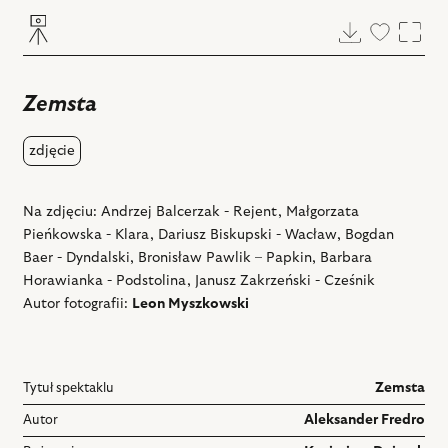
Pobierz
Dodaj
Powi
do
ulubiony
Zemsta
zdjęcie
Na zdjęciu: Andrzej Balcerzak - Rejent, Małgorzata
Pieńkowska - Klara, Dariusz Biskupski - Wacław, Bogdan
Baer - Dyndalski, Bronisław Pawlik – Papkin, Barbara
Horawianka - Podstolina, Janusz Zakrzeński - Cześnik
Autor fotografii:
Leon Myszkowski
Tytuł spektaklu
Zemsta
Autor
Aleksander Fredro