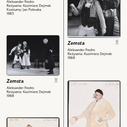
Aleksander Fredro
zdjęciu:
Reżyseria: Kazimierz Dejmek
Bronisław
Kostiumy: Jan Polewka
1983
Pawlik
-
Papkin,
Janusz
przejdź
Zakrzeński
Zemsta
do
-
obiektu
Aleksander Fredro
Cześnik
Reżyseria: Kazimierz Dejmek
Zemsta,
1988
i
Na
powiązanych
zdjęciu:
z
Jacek
nim
Zemsta
Kawalec
przejdź
obiektów
-
Aleksander Fredro
do
Reżyseria: Kazimierz Dejmek
Mularz,
obiektu
1988
Ignacy
Zemsta,
Machowski
Projekt:
-
kostium
Mularz,
przejdź
-
Andrzej
do
Cześnik