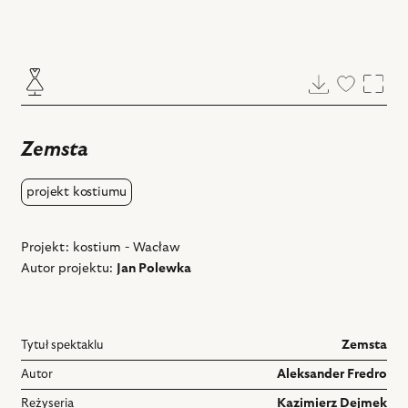
Pobierz
Dodaj
Powi
do
ulubiony
Zemsta
projekt kostiumu
Projekt: kostium - Wacław
Autor projektu:
Jan Polewka
Tytuł spektaklu
Zemsta
Autor
Aleksander Fredro
Reżyseria
Kazimierz Dejmek