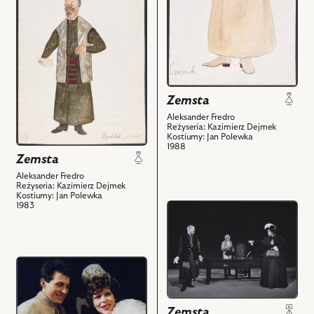
Balcerzak
obiektu
i
-
Zemsta,
powiązanych
Rejent
Projekt:
z
i
kostium
nim
powiązanych
-
obiektów
z
Dyndalski
Zemsta
nim
i
Aleksander Fredro
obiektów
powiązanych
Reżyseria: Kazimierz Dejmek
z
Kostiumy: Jan Polewka
1988
nim
Zemsta
obiektów
Aleksander Fredro
Reżyseria: Kazimierz Dejmek
Kostiumy: Jan Polewka
1983
przejdź
do
obiektu
Zemsta,
przejdź
Na
do
zdjęciu:
obiektu
Jan
Zemsta,
Zemsta