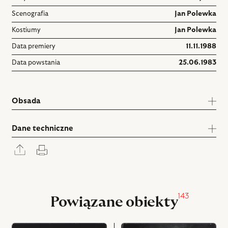
Scenografia
Jan Polewka
Kostiumy
Jan Polewka
Data premiery
11.11.1988
Data powstania
25.06.1983
Obsada
Dane techniczne
Rozwiń
Drukuj
panel
udostępniania
143
Powiązane obiekty
przejdź
przejdź