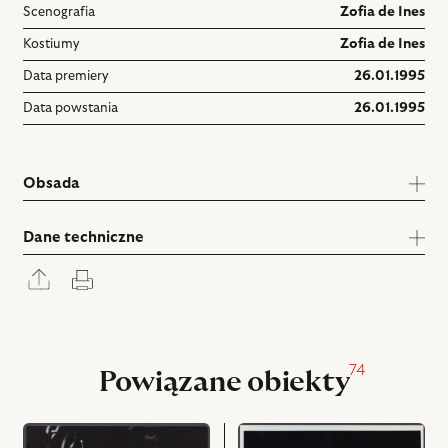
Scenografia
Zofia de Ines
Kostiumy
Zofia de Ines
Data premiery
26.01.1995
Data powstania
26.01.1995
Obsada
Dane techniczne
Rozwiń
Drukuj
panel
udostępniania
74
Powiązane obiekty
przejdź
przejdź