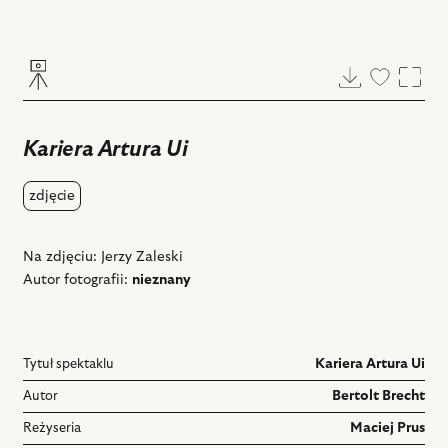
Pobierz
Dodaj
Powi
do
ulubiony
Kariera Artura Ui
zdjęcie
Na zdjęciu: Jerzy Zaleski
Autor fotografii:
nieznany
Tytuł spektaklu
Kariera Artura Ui
Autor
Bertolt Brecht
Reżyseria
Maciej Prus