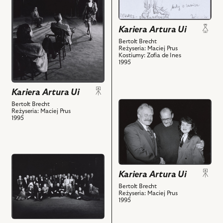
Artura
i
Ui,
powiązanych
Na
z
Kariera Artura Ui
zdjęciu:
nim
Bertolt Brecht
Józef
obiektów
Reżyseria: Maciej Prus
Kostiumy: Zofia de Ines
Kalita
1995
-
Sędzia,
Michał
Kariera Artura Ui
Jarmicki
przejdź
Bertolt Brecht
Reżyseria: Maciej Prus
-
do
1995
Oskarżony
obiektu
Fish,
Kariera
Robert
Artura
Czebotar
przejdź
Ui,
-
do
Na
Kariera Artura Ui
Emanuele
obiektu
zdjęciu:
Bertolt Brecht
Giri,
Kariera
Janusz
Reżyseria: Maciej Prus
Piotr
1995
Artura
Zakrzeński,
Bąk
Ui,
Maciej
-