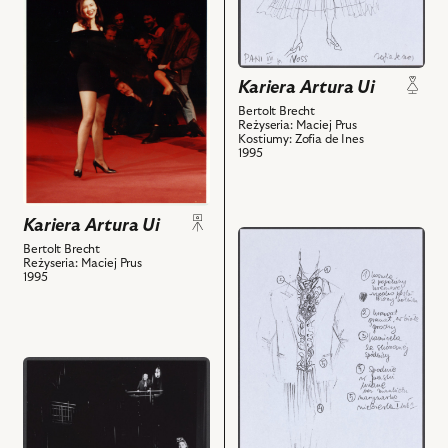
Kariera
Chór
Artura
-
Ui,
Pani
Na
VII
Kariera Artura Ui
zdjęciu:
i
Ewa
Bertolt Brecht
powiązanych
Reżyseria: Maciej Prus
Makomaska
Kostiumy: Zofia de Ines
z
1995
-
nim
Dockdaisy
obiektów
i
powiązanych
Kariera Artura Ui
przejdź
z
Bertolt Brecht
do
Reżyseria: Maciej Prus
nim
1995
obiektu
obiektów
Kariera
Artura
Ui,
przejdź
Projekt:
do
kostium
obiektu
-
Kariera
Lekarz