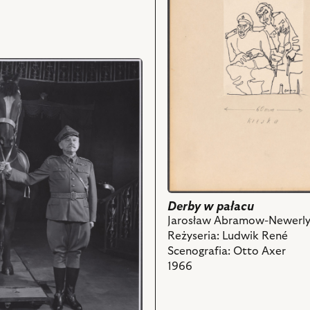
z
Projekt:
nim
scenografia
obiektów
i
powiązanych
z
nim
obiektów
ewicz
Derby w pałacu
Jarosław Abramow-Newerl
z
Reżyseria: Ludwik René
Scenografia: Otto Axer
ch
1966