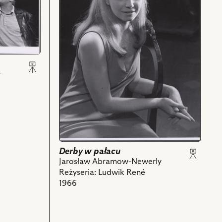
pałacu,
Na
zdjęciu:
Irena
Szczurowska
-
y
Alicja
i
powiązanych
z
nim
obiektów
Derby w pałacu
Jarosław Abramow-Newerly
Reżyseria: Ludwik René
1966