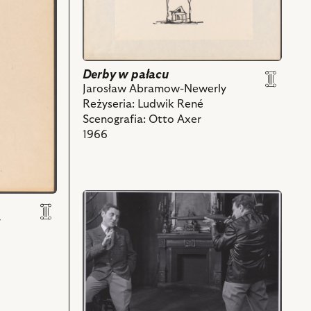
pałacu,
Projekt:
scenografia
i
powiązanych
Derby w pałacu
z
Jarosław Abramow-Newerly
nim
Reżyseria: Ludwik René
obiektów
Scenografia: Otto Axer
1966
przejdź
do
y
obiektu
Derby
w
pałacu,
Na
zdjęciu: