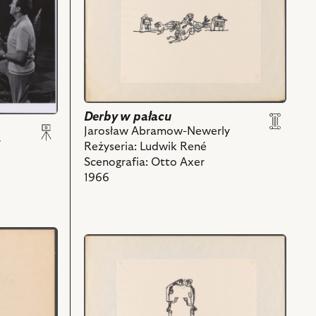
Derby
w
pałacu,
Projekt:
scenografia
i
powiązanych
Derby w pałacu
z
Jarosław Abramow-Newerly
nim
y
Reżyseria: Ludwik René
obiektów
Scenografia: Otto Axer
1966
przejdź
do
obiektu
Derby
w