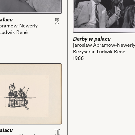
pałacu,
Na
ch
zdjęciu:
ałacu
Władysław
Abramow-Newerly
Hańcza
 Ludwik René
-
Derby w pałacu
Hrabia,
Jarosław Abramow-Newerl
Wieńczysław
Reżyseria: Ludwik René
Gliński
1966
-
Karbot
i
powiązanych
z
nim
obiektów
a
ch
ałacu