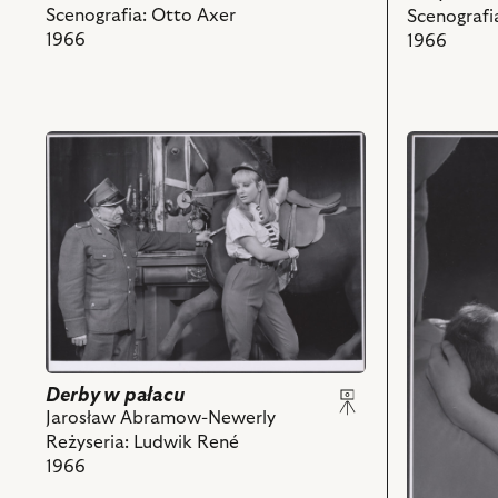
obiektów
Scenografia: Otto Axer
Scenografi
1966
1966
przejdź
przejdź
do
do
obiektu
obiektu
Derby
Derby
w
w
pałacu,
pałacu,
Na
Na
zdjęciu:
zdjęciu:
Leon
Wieńczysł
Pietraszkiewicz
Gliński
-
-
Derby w pałacu
Wachmistrz,
Karbot,
Jarosław Abramow-Newerly
Irena
Irena
Reżyseria: Ludwik René
Szczurowska
Szczurows
1966
-
-