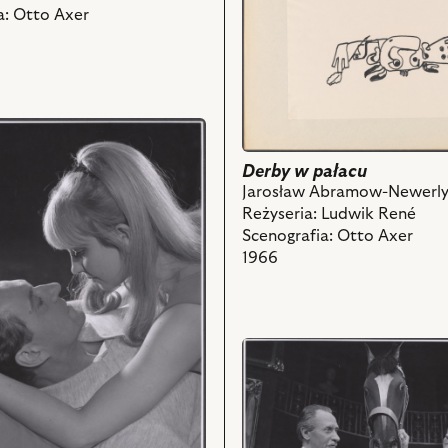
obiektu
a: Otto Axer
Derby
w
pałacu,
Projekt:
scenografia
i
powiązanych
Derby w pałacu
z
Jarosław Abramow-Newerl
nim
Reżyseria: Ludwik René
obiektów
Scenografia: Otto Axer
1966
aw
przejdź
do
obiektu
ka
Derby
w