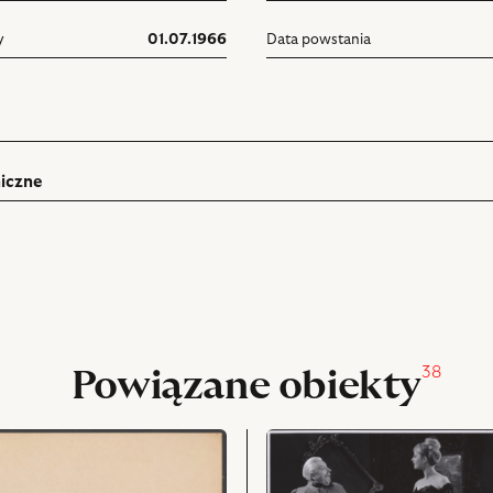
y
01.07.1966
Data powstania
iczne
ń
rukuj
pniania
38
Powiązane obiekty
przejdź
do
obiektu