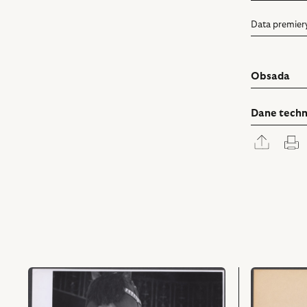
Data premier
Obsada
Dane techn
Rozwi
D
panel
udostę
przejdź
przejdź
do
do
obiektu
obiektu