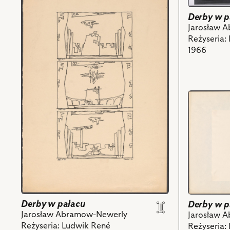
do
obiektu
Derby w p
Derby
Jarosław 
w
Reżyseria:
pałacu,
1966
Projekt:
scenografia
i
powiązanych
przejdź
z
do
nim
obiektu
obiektów
Derby
w
pałacu,
Projekt:
scenografi
i
powiązany
Derby w pałacu
Derby w p
z
Jarosław Abramow-Newerly
Jarosław 
nim
Reżyseria: Ludwik René
Reżyseria: