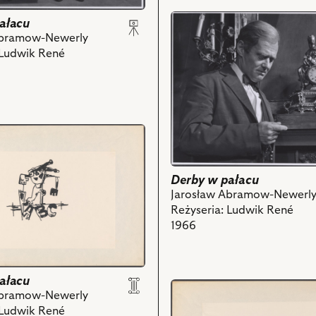
przejdź
ałacu
do
Abramow-Newerly
obiektu
 Ludwik René
Derby
w
pałacu,
Na
zdjęciu:
Bronisław
Pawlik
-
Derby w pałacu
Józef
Jarosław Abramow-Newerl
i
Reżyseria: Ludwik René
powiązanych
1966
z
a
nim
obiektów
ch
ałacu
przejdź
Abramow-Newerly
do
 Ludwik René