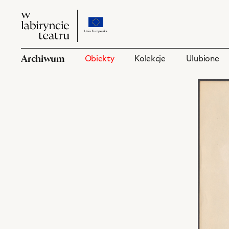
W
przejdź
W
labiryncie
do
labiryncie
teatru
strony
teatru
o
Archiwum
Obiekty
Kolekcje
Ulubione
projekcie