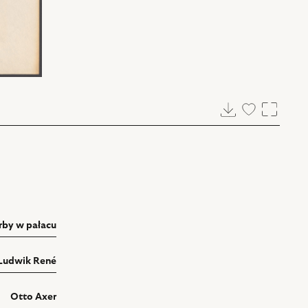
Pobierz
Dodaj
Powięk
do
ulubionych
rby w pałacu
Ludwik René
Otto Axer