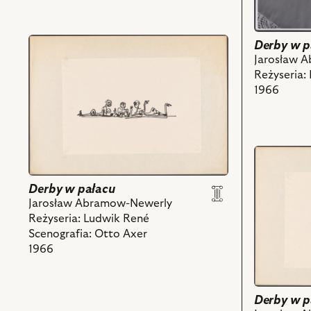
Alicja
Alicja
i
i
powiązanych
powiązany
przejdź
Derby w p
z
z
do
Jarosław 
nim
nim
obiektu
Reżyseria:
obiektów
obiektów
Derby
1966
w
pałacu,
Projekt:
scenografia
przejdź
i
do
powiązanych
obiektu
Derby w pałacu
z
Derby
Jarosław Abramow-Newerly
nim
w
Reżyseria: Ludwik René
obiektów
pałacu,
Scenografia: Otto Axer
Projekt:
1966
scenografi
i
powiązany
Derby w p
z