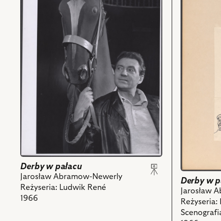
Derby
Derby
w
w
pałacu,
pałacu,
Na
Projekt:
zdjęciu:
scenografi
Wieńczysław
i
Gliński
powiązany
-
z
Karbot
nim
i
obiektów
powiązanych
z
nim
obiektów
Derby w pałacu
Jarosław Abramow-Newerly
Derby w p
Reżyseria: Ludwik René
Jarosław 
1966
Reżyseria:
Scenografi