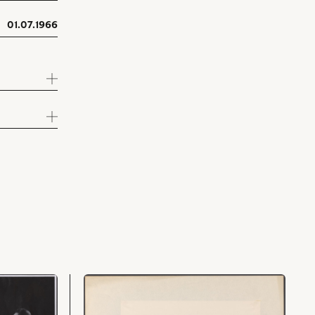
01.07.1966
przejdź
do
obiektu