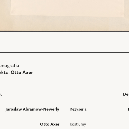
enografia
ektu:
Otto Axer
lu
De
Jarosław Abramow-Newerly
Reżyseria
Otto Axer
Kostiumy