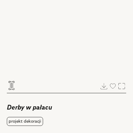
Pobierz
Dodaj
Powi
do
ulubiony
Derby w pałacu
projekt dekoracji