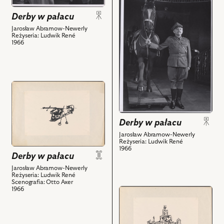
Na
do
Derby w pałacu
zdjęciu:
obiektu
Wieńczysław
Derby
Jarosław Abramow-Newerly
Reżyseria: Ludwik René
Gliński
w
1966
-
pałacu,
Karbot,
Na
Bronisław
zdjęciu:
Pawlik
Leon
przejdź
-
Pietraszkiewicz
do
Józef
-
obiektu
i
Wachmistrz
Derby
Derby w pałacu
powiązanych
i
w
Jarosław Abramow-Newerly
z
powiązanych
pałacu,
Reżyseria: Ludwik René
1966
nim
z
Projekt:
Derby w pałacu
obiektów
nim
scenografia
Jarosław Abramow-Newerly
obiektów
i
Reżyseria: Ludwik René
Scenografia: Otto Axer
powiązanych
1966
przejdź
z
do
nim
obiektu
obiektów
Derby