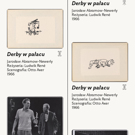
Derby w pałacu
Irena
i
Szczurowska
powiązanych
Jarosław Abramow-Newerly
przejdź
Reżyseria: Ludwik René
-
z
do
1966
Alicja
nim
obiektu
i
obiektów
Derby
powiązanych
w
z
pałacu,
przejdź
nim
Projekt:
do
Derby w pałacu
obiektów
scenografia
obiektu
Jarosław Abramow-Newerly
i
Derby
Reżyseria: Ludwik René
Scenografia: Otto Axer
powiązanych
w
1966
z
pałacu,
nim
Projekt:
Derby w pałacu
obiektów
scenografia
Jarosław Abramow-Newerly
i
przejdź
Reżyseria: Ludwik René
Scenografia: Otto Axer
powiązanych
do
1966
z
obiektu
nim
Derby
obiektów
w
pałacu,
przejdź