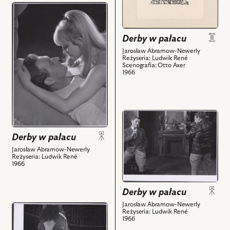
przejdź
w
do
pałacu,
obiektu
Projekt:
Derby w pałacu
Derby
scenografia
Jarosław Abramow-Newerly
w
i
Reżyseria: Ludwik René
pałacu,
Scenografia: Otto Axer
powiązanych
1966
Na
z
zdjęciu:
nim
Wieńczysław
obiektów
Gliński
przejdź
-
do
Karbot,
Derby w pałacu
obiektu
Irena
Derby
Jarosław Abramow-Newerly
Szczurowska
Reżyseria: Ludwik René
w
1966
-
pałacu,
Alicja
Na
i
Derby w pałacu
zdjęciu:
powiązanych
Zdzisław
Jarosław Abramow-Newerly
przejdź
z
Reżyseria: Ludwik René
Maklakiewicz
do
1966
nim
-
obiektu