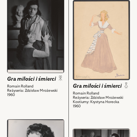
przejdź
Zofia
przejdź
do
de
do
obiektu
Courvoisier
obiektu
Gra
i
Gra
miłości
powiązanych
miłości
i
z
i
śmierci,
nim
śmierci,
Na
obiektów
Projekt:
zdjęciu:
kostium
Stanisław
-
Jasiukiewicz
Lodoiska
-
Cerizier
Gra miłości i śmierci
Klaudiusz
i
Gra miłości i śmierci
Romain Rolland
Vallée,
powiązanych
Reżyseria: Zdzisław Mrożewski
Romain Rolland
Elżbieta
1960
z
Reżyseria: Zdzisław Mrożewski
Barszczewska
Kostiumy: Krystyna Horecka
nim
1960
-
obiektów
Zofia
de
przejdź
Courvoisier
do
przejdź
i
obiektu