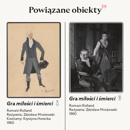
39
Powiązane obiekty
przejdź
przejdź
do
do
obiektu
obiektu
Gra
Gra
miłości
miłości
i
i
śmierci,
śmierci,
Projekt:
Na
kostium
zdjęciu:
-
Tadeusz
Hieronim
Białoszczyński
de
-
Gra miłości i śmierci
Courvoisier
Hieronim
Gra miłości i śmierci
Romain Rolland
i
de
Reżyseria: Zdzisław Mrożewski
Romain Rolland
1960
powiązanych
Courvoisier,
Reżyseria: Zdzisław Mrożewski
Kostiumy: Krystyna Horecka
z
Elżbieta
1960
nim
Barszczewska