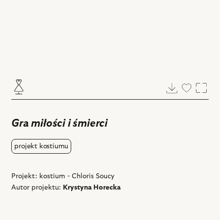
Pobierz
Dodaj
Powi
do
ulubiony
Gra miłości i śmierci
projekt kostiumu
Projekt: kostium - Chloris Soucy
Autor projektu:
Krystyna Horecka