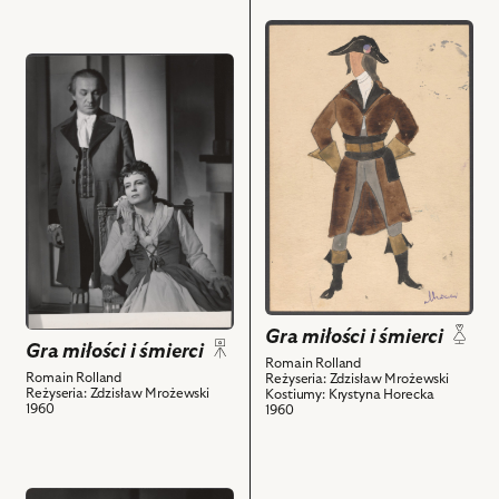
obiektów
-
przejdź
Zofia
do
de
przejdź
obiektu
Courvoisier
do
Gra
i
obiektu
miłości
powiązanych
Gra
i
z
miłości
śmierci,
nim
i
Projekt:
obiektów
śmierci,
kostium
Na
-
zdjęciu:
Łazarz
Tadeusz
Carnot
Białoszczyński
i
-
Gra miłości i śmierci
Gra miłości i śmierci
powiązanych
Hieronim
Romain Rolland
z
Romain Rolland
Reżyseria: Zdzisław Mrożewski
de
Reżyseria: Zdzisław Mrożewski
Kostiumy: Krystyna Horecka
nim
Courvoisier,
1960
1960
obiektów
Elżbieta
Barszczewska
-