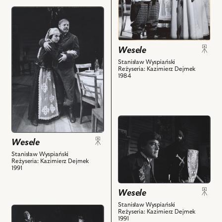
obiektów
-
przejdź
Żyd,
do
Jan
obiektu
Englert
Wesele,
Wesele
-
Na
Stanisław Wyspiański
Pan
zdjęciu:
Reżyseria: Kazimierz Dejmek
Młody
Maria
1984
i
Ciesielska
powiązanych
-
z
Marysia,
nim
Stanisław
przejdź
obiektów
Niwiński
do
Wesele
-
obiektu
Wojtek
Wesele,
Stanisław Wyspiański
Reżyseria: Kazimierz Dejmek
i
Na
1991
powiązanych
zdjęciu:
z
Leszek
Wesele
nim
Teleszyński
Stanisław Wyspiański
obiektów
-
przejdź
Reżyseria: Kazimierz Dejmek
Poeta,
1991
do