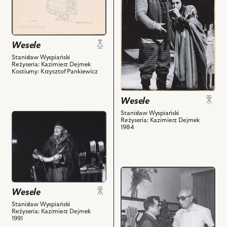
Wesele,
Pan
powiązanych
Na
Młody,
z
zdjęciu:
Zbigniew
nim
Czesław
Zapasiewicz
obiektów
Wesele
Bogdański
-
Stanisław Wyspiański
-
Gospodarz
Reżyseria: Kazimierz Dejmek
Żyd,
Kostiumy: Krzysztof Pankiewicz
i
Jolanta
powiązanych
Russek
z
Wesele
-
nim
Stanisław Wyspiański
Rachel
przejdź
obiektów
Reżyseria: Kazimierz Dejmek
i
do
1984
powiązanych
obiektu
z
Wesele,
nim
Na
obiektów
zdjęciu:
przejdź
Maciej
do
Wesele
Maciejewski
obiektu
Stanisław Wyspiański
-
Wesele,
Reżyseria: Kazimierz Dejmek
Wernyhora
Na
1991