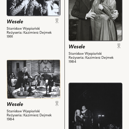
nim
Gospodyni,
zdjęciu:
obiektów
Olga
Grażyna
Sawicka
Barszczewska
Wesele
-
-
Stanisław Wyspiański
Panna
Rachel,
Reżyseria: Kazimierz Dejmek
Młoda,
Andrzej
1991
Damian
Łapicki
Wesele
Damięcki
-
Stanisław Wyspiański
-
Poeta
Reżyseria: Kazimierz Dejmek
Pan
i
1984
przejdź
Młody
powiązanych
do
i
z
obiektu
powiązanych
nim
Wesele,
przejdź
z
obiektów
Na
do
nim
zdjęciu:
obiektu
obiektów
Katarzyna
Wesele
Wesele,
Łaniewska
Na
Stanisław Wyspiański
-
Reżyseria: Kazimierz Dejmek
zdjęciu:
Gospodyni,
1984
Maria
Bogdan