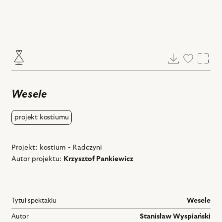
Pobierz
Dodaj
Powi
do
ulubiony
Wesele
projekt kostiumu
Projekt: kostium - Radczyni
Autor projektu:
Krzysztof Pankiewicz
Tytuł spektaklu
Wesele
Autor
Stanisław Wyspiański