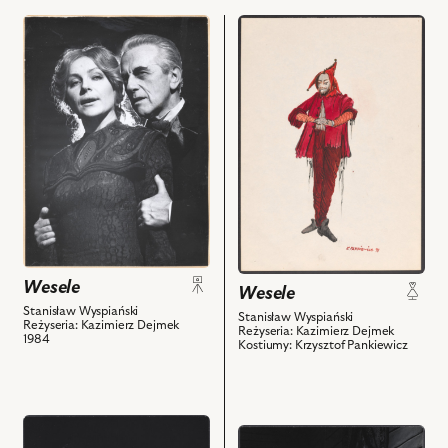
przejdź
przejdź
do
do
obiektu
obiektu
Wesele,
Wesele,
Na
Projekt:
zdjęciu:
kostium
Halina
-
Łabonarska
Stańczyk
-
i
Maryna,
powiązanych
Andrzej
z
Łapicki
nim
Wesele
-
obiektów
Wesele
Poeta
Stanisław Wyspiański
Stanisław Wyspiański
Reżyseria: Kazimierz Dejmek
Reżyseria: Kazimierz Dejmek
i
1984
Kostiumy: Krzysztof Pankiewicz
powiązanych
z
nim
obiektów
przejdź
przejdź
do