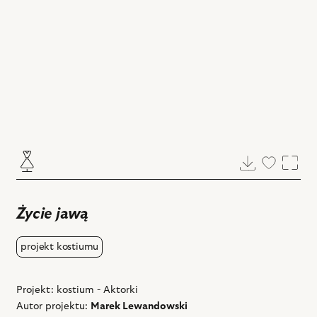
Pobierz
Dodaj
Powi
do
ulubiony
Życie jawą
projekt kostiumu
Projekt: kostium - Aktorki
Autor projektu:
Marek Lewandowski