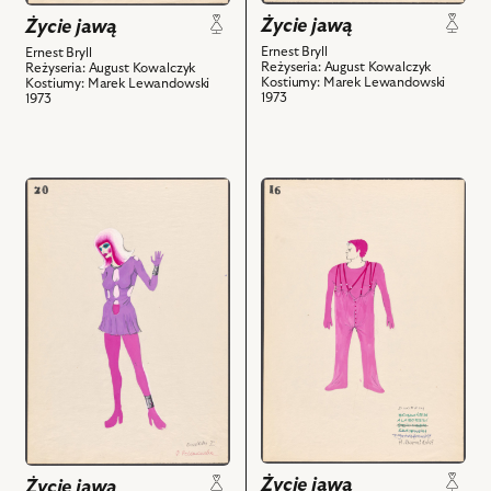
z
nim
Życie jawą
Życie jawą
nim
obiektów
Ernest Bryll
Ernest Bryll
obiektów
Reżyseria: August Kowalczyk
Reżyseria: August Kowalczyk
Kostiumy: Marek Lewandowski
Kostiumy: Marek Lewandowski
1973
1973
przejdź
przejdź
do
do
obiektu
obiektu
Życie
Życie
jawą,
jawą,
Projekt:
Projekt:
kostium
kostium
-
-
Dwórka
Dworacy
I
i
i
powiązanych
powiązanych
z
z
nim
Życie jawą
Życie jawą