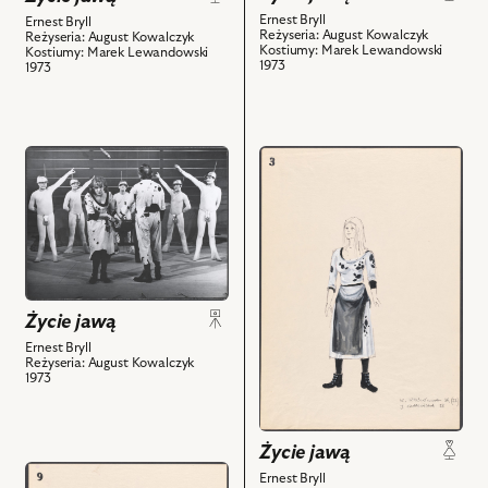
nim
obiektów
Ernest Bryll
Ernest Bryll
obiektów
Reżyseria: August Kowalczyk
Reżyseria: August Kowalczyk
Kostiumy: Marek Lewandowski
Kostiumy: Marek Lewandowski
1973
1973
przejdź
przejdź
do
do
obiektu
obiektu
Życie
Życie
jawą,
jawą,
Na
Projekt:
zdjęciu:
kostium
Życie jawą
Krystyna
-
Królówna
Baba
Ernest Bryll
Reżyseria: August Kowalczyk
-
i
1973
Baba,
powiązanych
Maciej
z
Maciejewski
nim
Życie jawą
-
obiektów
przejdź
Ernest Bryll