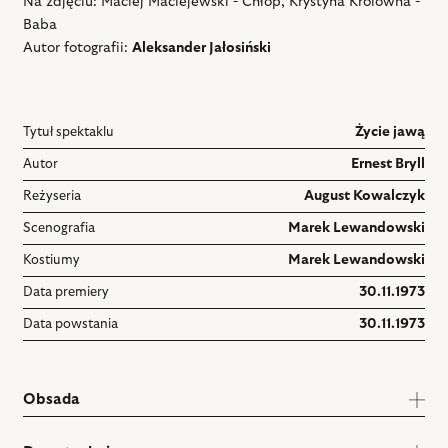
Na zdjęciu: Maciej Maciejewski - Chłop, Krystyna Królówna -
Baba
Autor fotografii:
Aleksander Jałosiński
Tytuł spektaklu
Życie jawą
Autor
Ernest Bryll
Reżyseria
August Kowalczyk
Scenografia
Marek Lewandowski
Kostiumy
Marek Lewandowski
Data premiery
30.11.1973
Data powstania
30.11.1973
Obsada