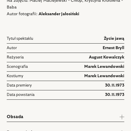
Na zdjęciu: Maciej Maciejewski - Chłop, Krystyna Królówna -
Baba
Autor fotografii:
Aleksander Jałosiński
Tytuł spektaklu
Życie jawą
Autor
Ernest Bryll
Reżyseria
August Kowalczyk
Scenografia
Marek Lewandowski
Kostiumy
Marek Lewandowski
Data premiery
30.11.1973
Data powstania
30.11.1973
Obsada