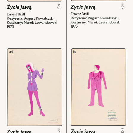
z
nim
Życie jawą
Życie jawą
nim
obiektów
Ernest Bryll
Ernest Bryll
obiektów
Reżyseria: August Kowalczyk
Reżyseria: August Kowalczyk
Kostiumy: Marek Lewandowski
Kostiumy: Marek Lewandowski
1973
1973
przejdź
przejdź
do
do
obiektu
obiektu
Życie
Życie
jawą,
jawą,
Projekt:
Projekt:
kostium
kostium
-
-
Dwórka
Dworacy
I
i
i
powiązanych
powiązanych
z
z
nim
Życie jawą
Życie jawą