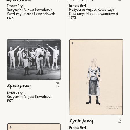
nim
obiektów
Ernest Bryll
Ernest Bryll
obiektów
Reżyseria: August Kowalczyk
Reżyseria: August Kowalczyk
Kostiumy: Marek Lewandowski
Kostiumy: Marek Lewandowski
1973
1973
przejdź
przejdź
do
do
obiektu
obiektu
Życie
Życie
jawą,
jawą,
Na
Projekt:
zdjęciu:
kostium
Życie jawą
Krystyna
-
Królówna
Baba
Ernest Bryll
Reżyseria: August Kowalczyk
-
i
1973
Baba,
powiązanych
Maciej
z
Maciejewski
nim
Życie jawą
-
obiektów
przejdź
Ernest Bryll