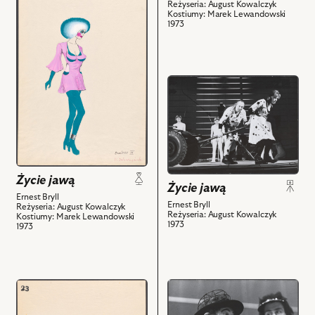
Chłop
Reżyseria: August Kowalczyk
do
Kostiumy: Marek Lewandowski
i
obiektu
1973
powiązanych
Życie
z
jawą,
nim
Projekt:
obiektów
przejdź
kostium
do
-
obiektu
Dwórka
Życie
IX
jawą,
i
Na
powiązanych
zdjęciu:
z
Życie jawą
Życie jawą
Leopold
nim
Ernest Bryll
Matuszczak
Ernest Bryll
obiektów
Reżyseria: August Kowalczyk
Reżyseria: August Kowalczyk
Kostiumy: Marek Lewandowski
-
1973
1973
Żandarm,
Piotr
Brzeziński
-
przejdź
przejdź
Żandarm,
do
do
Maciej