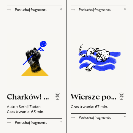
Posłuchaj fragmentu
Posłuchaj fragmentu
Charków!
Wiersze
Charków!
poetów
polskich
dla
dzieci
Charków! Charków!
Wiersze poetów polskich dla dzieci
Autor: Serhij Żadan
Czas trwania: 67 min.
Czas trwania: 65 min.
Posłuchaj fragmentu
Posłuchaj fragmentu