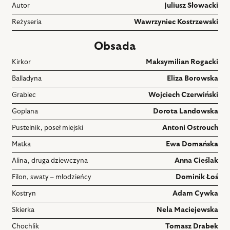
Autor
Juliusz Słowacki
Reżyseria
Wawrzyniec Kostrzewski
Obsada
Kirkor
Maksymilian Rogacki
Balladyna
Eliza Borowska
Grabiec
Wojciech Czerwiński
Goplana
Dorota Landowska
Pustelnik, poseł miejski
Antoni Ostrouch
Matka
Ewa Domańska
Alina, druga dziewczyna
Anna Cieślak
Filon, swaty – młodzieńcy
Dominik Łoś
Kostryn
Adam Cywka
Skierka
Nela Maciejewska
Chochlik
Tomasz Drabek