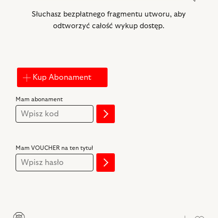
dźw
dźw
Słuchasz bezpłatnego fragmentu utworu, aby
odtworzyć całość wykup dostęp.
Kup Abonament
Mam abonament
Mam VOUCHER na ten tytuł
Pobier