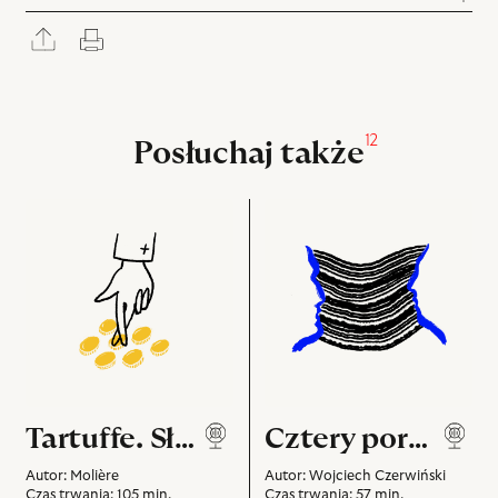
Rozwiń
Drukuj
panel
udostępniania
12
Posłuchaj także
Tartuffe.
Cztery
Słuchowisko
pory
binauralne
miłości
Tartuffe. Słuchowisko binauralne
Cztery pory miłości
Autor: Molière
Autor: Wojciech Czerwiński
Czas trwania: 105 min.
Czas trwania: 57 min.