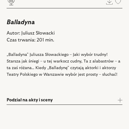
Doda
do
ulub
Balladyna
Autor: Juliusz Słowacki
Czas trwania: 201 min.
„Balladyna” Juliusza Słowackiego – Jaki wybór trudny!
Starsza jak śniegi – u tej warkocz cudny, Ta z alabastrów – a
ta zaś różana… Kiedy „Balladynę” czytają aktorki i aktorzy
Teatry Polskiego w Warszawie wybór jest prosty – słuchać!
Podział na akty i sceny