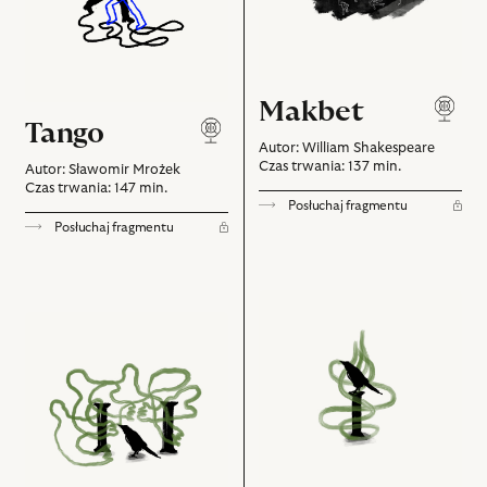
Makbet
Tango
Autor: William Shakespeare
Czas trwania: 137 min.
Autor: Sławomir Mrożek
Czas trwania: 147 min.
Posłuchaj fragmentu
Posłuchaj fragmentu
Dziady
Dziady
cz.
cz.
I
II