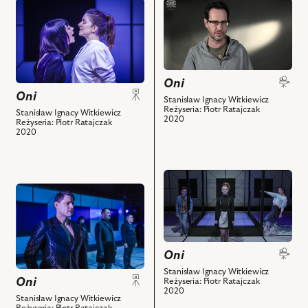
przejdź
przejdź
do
do
obiektu
obiektu
Oni,
Oni,
Na
Videoblog
zdjęciu:
przed
Oni
Oni
Kaja
premierą,
Stanisław Ignacy Witkiewicz
Reżyseria: Piotr Ratajczak
Kozłowska
odc.
Stanisław Ignacy Witkiewicz
2020
Reżyseria: Piotr Ratajczak
–
4
2020
Rosika
i
Prangier,
powiązanych
Hanna
z
przejdź
Skarga
nim
przejdź
do
–
obiektów
do
obiektu
Spika
obiektu
Oni,
Tremendosa
Oni,
Zwiastun
i
Na
spektaklu
Oni
powiązanych
zdjęciu:
i
Stanisław Ignacy Witkiewicz
z
Oni
Tomasz
Reżyseria: Piotr Ratajczak
powiązanych
2020
nim
Błasiak
z
Stanisław Ignacy Witkiewicz
obiektów