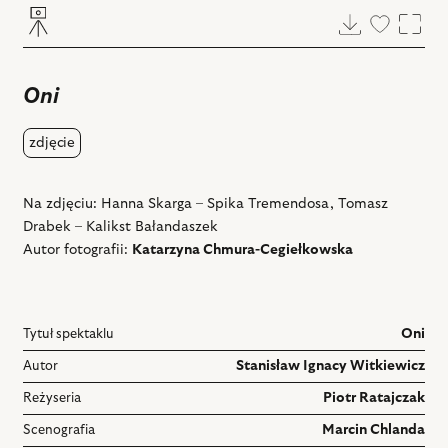
Pobierz
Dodaj
Powi
do
ulubiony
Oni
zdjęcie
Na zdjęciu: Hanna Skarga – Spika Tremendosa, Tomasz
Drabek – Kalikst Bałandaszek
Autor fotografii:
Katarzyna Chmura-Cegiełkowska
Tytuł spektaklu
Oni
Autor
Stanisław Ignacy Witkiewicz
Reżyseria
Piotr Ratajczak
Scenografia
Marcin Chlanda