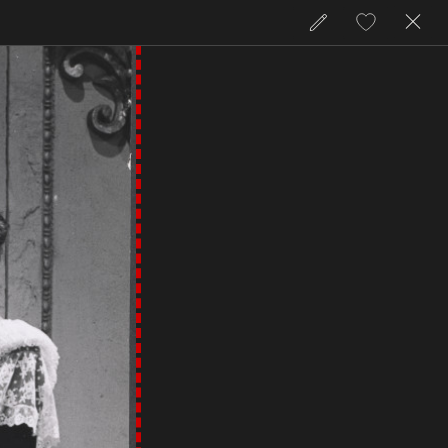
zamkni
przejdź
Dodaj
do
do
licencji
ulubionych