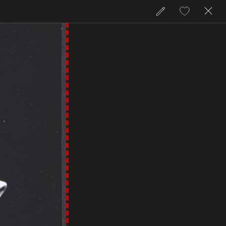
zamkni
przejdź
Dodaj
do
do
licencji
ulubionych