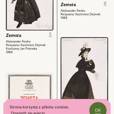
Zemsta
Kawalec
i
-
Aleksander Fredro
powiązanych
Reżyseria: Kazimierz Dejmek
Mularz,
z
1988
Ignacy
nim
Machowski
obiektów
-
Zemsta
Mularz,
przejdź
Aleksander Fredro
Andrzej
do
Reżyseria: Kazimierz Dejmek
Kostiumy: Jan Polewka
Balcerzak
obiektu
1988
-
Zemsta,
Rejent
Projekt:
i
kostium
powiązanych
-
przejdź
z
Podstolina
do
nim
i
obiektu
obiektów
powiązanych
Zemsta,
z
i
nim
powiązanych
obiektów
Strona korzysta z plików cookies.
z
OK
Dowiedz się więcej