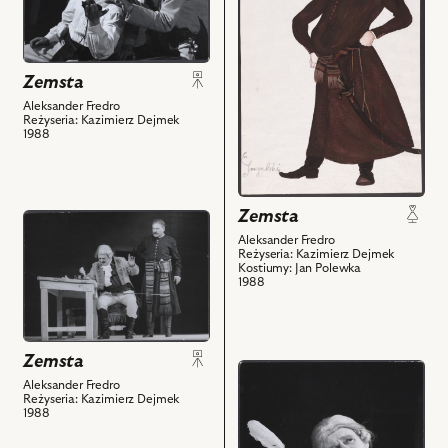
Na
Projekt:
zdjęciu:
kostium
Tomasz
-
Zemsta
Budyta
Śmigalski
-
i
Aleksander Fredro
Reżyseria: Kazimierz Dejmek
Wacław,
powiązanych
1988
Ryszard
z
Nawrocki
nim
-
obiektów
Zemsta
Papkin
przejdź
i
Aleksander Fredro
do
Reżyseria: Kazimierz Dejmek
powiązanych
obiektu
Kostiumy: Jan Polewka
z
1988
Zemsta,
nim
Na
obiektów
zdjęciu:
Bronisław
Zemsta
przejdź
Pawlik
Aleksander Fredro
do
-
Reżyseria: Kazimierz Dejmek
obiektu
1988
Papkin,
Zemsta,
Janusz