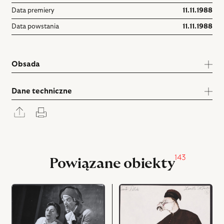
Data premiery
11.11.1988
Data powstania
11.11.1988
Obsada
Dane techniczne
Rozwiń
Drukuj
panel
udostępniania
143
Powiązane obiekty
przejdź
przejdź
do
do
obiektu
obiektu
Zemsta,
Zemsta,