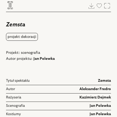
Pobierz
Dodaj
Powi
do
ulubiony
Zemsta
projekt dekoracji
Projekt: scenografia
Autor projektu:
Jan Polewka
Tytuł spektaklu
Zemsta
Autor
Aleksander Fredro
Reżyseria
Kazimierz Dejmek
Scenografia
Jan Polewka
Kostiumy
Jan Polewka