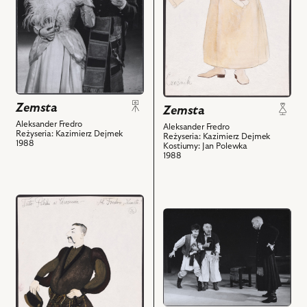
Janusz
Cześnik
Zakrzeński
i
-
powiązanych
Cześnik,
z
Krystyna
nim
Królówna
obiektów
-
Zemsta
Zemsta
Podstolina
Aleksander Fredro
Aleksander Fredro
i
Reżyseria: Kazimierz Dejmek
Reżyseria: Kazimierz Dejmek
1988
powiązanych
Kostiumy: Jan Polewka
1988
z
nim
obiektów
przejdź
przejdź
do
do
obiektu
obiektu
Zemsta,
Zemsta,
Projekt:
Na
kostium
zdjęciu:
-
Jacek
Rejent