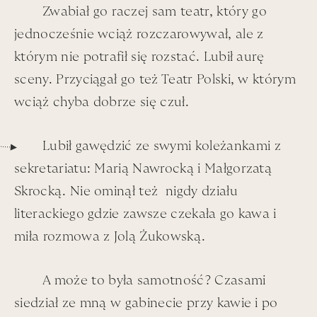
Zwabiał go raczej sam teatr, który go
jednocześnie wciąż rozczarowywał, ale z
którym nie potrafił się rozstać. Lubił aurę
sceny. Przyciągał go też Teatr Polski, w którym
wciąż chyba dobrze się czuł.
Lubił gawędzić ze swymi koleżankami z
sekretariatu: Marią Nawrocką i Małgorzatą
Skrocką.
Nie ominął też nigdy działu
literackiego gdzie zawsze czekała go kawa i
ŁAPA x 100 -
miła rozmowa z Jolą Żukowską.
Andrzeja
Łapickiego
A może to była samotność? Czasami
wspomina
siedział ze mną w gabinecie przy kawie i po