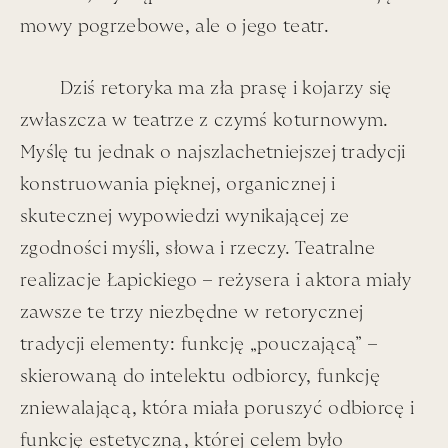
co rok. Tygodniami.
mowy pogrzebowe, ale o jego teatr.
Dygresja:
ponieważ gardzę komputerami i technologią,
Dziś retoryka ma zła prasę i kojarzy się
pozwalam sobie na poniższą tematyczną „Foto-Szopkę”
zwłaszcza w teatrze z czymś koturnowym.
domowej roboty: 100 lat x TP/ 100 lat x Łapa =
Foto-
Myślę tu jednak o najszlachetniejszej tradycji
Szopka.
konstruowania pięknej, organicznej
i
skutecznej wypowiedzi wynikającej ze
zgodności myśli, słowa i rzeczy.
Teatralne
realizacje Łapickiego – reżysera i aktora miały
zawsze te trzy niezbędne w retorycznej
tradycji elementy: funkcję „pouczającą” –
skierowaną do intelektu odbiorcy, funkcję
zniewalającą, która miała poruszyć odbiorcę i
funkcję estetyczną, której celem było