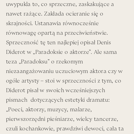
uwypukla to, co sprzeczne, zaskakujące a
Później już – tego samego roku, przepięknie ustawiona
nawet rażące. Zakłada ocieranie się̨ o
wystawa Andy Rottenberg w Muzeum Śląskim w
skrajności. Ustanawia równocześnie
Katowicach – „Perspektywa Wieku Dojrzewania.
Szapocznikow – Wróblewski – Wajda”.
równowagę opartą na przeciwieństwie.
Sprzeczność tę ten najlepiej opisał Denis
Diderot w „Paradoksie o aktorze”
.
Ale sama
teza „Paradoksu”
o rzekomym
niezaangażowaniu uczuciowym aktora czy w
ogóle artysty – stoi w sprzeczności z tym, co
Diderot pisał w swoich wcześniejszych
pismach dotyczących estetyki dramatu:
„Poeci, aktorzy, muzycy, malarze,
pierwszorzędni pieśniarze, wielcy tancerze,
czuli kochankowie, prawdziwi dewoci, cała ta