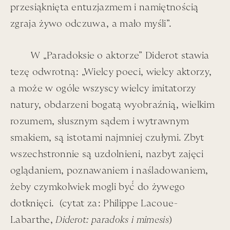
Fragment wystawy - kadr z filmu „Wszystko na
przesiąknięta entuzjazmem i namiętnością̨
sprzedaż", fot. Weronika Olbrychska
zgraja żywo odczuwa, a mało myśli”.
W „Paradoksie o aktorze” Diderot stawia
tezę odwrotną: „Wielcy poeci, wielcy aktorzy,
Chodzimy, Łapa i ja, po tych katowickich
a może w ogóle wszyscy wielcy imitatorzy
przestrzeniach. Wróblewski za plecami, jako niebieska
natury, obdarzeni bogatą wyobraźnią̨, wielkim
postać, wędruje też.
rozumem, słusznym sądem i wytrawnym
Szapocznikow – przypominam sobie – w listach do
smakiem, są̨ istotami najmniej czułymi. Zbyt
Zofii Ł,w tych latach, prosi o kożuch z Sokołowa (to te
wszechstronnie są̨ uzdolnieni, nazbyt zajęci
arcyszykowne kożuchy, w które ubrana była cała kadra
oglądaniem, poznawaniem i naśladowaniem,
ze „Wszystko na sprzedaż” – tak grube i ciężkie, że nie
żeby czymkolwiek mogli być́ do żywego
dało się w nich ugiąć łokcia, ale wyglądało się bomba).
dotknięci. (cytat za:
Philippe Lacoue-
Nowsza winietka, to kiedy z Łapą snuliśmy się,
Labarthe,
Diderot: paradoks i mimesis
)
ostatniego lipca, po drugim piętrze Procuratie Vecchie,