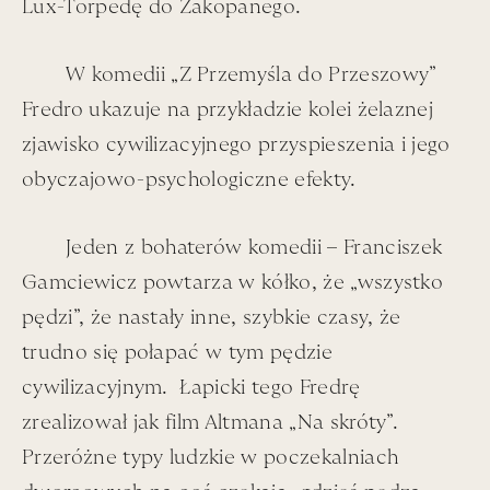
Lux-Torpedę do Zakopanego.
W komedii „Z Przemyśla do Przeszowy”
Fredro ukazuje na przykładzie kolei żelaznej
zjawisko cywilizacyjnego przyspieszenia i jego
Łapa przepadał za krytykami z „The Muppet Show”. Za
krytykami warszawskimi, aktualnymi – przepadał już
obyczajowo-psychologiczne efekty.
mniej.
Jeden z bohaterów komedii – Franciszek
Gamciewicz powtarza w kółko, że „wszystko
pędzi”, że nastały inne, szybkie czasy, że
Bardiniego bardzo cenił. Pozostaje on jednym z
trudno się połapać w tym pędzie
nielicznych, któremu się – za bardzo – „nie dostało” w
cywilizacyjnym. Łapicki tego Fredrę
wydanych, już pośmiertnie, dziennikach „Jutro będzie
zrealizował jak film Altmana „Na skróty”.
Zemsta
”.
Przeróżne typy ludzkie w poczekalniach
Ta czułość do „Saszy” Bardiniego, jest dziedziczna –