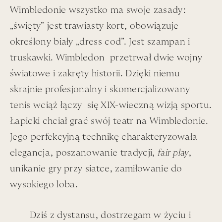
Wimbledonie wszystko ma swoje zasady:
„święty” jest trawiasty kort, obowiązuje
Łapa Wirtualny –
określony biały „dress cod”. Jest szampan i
Muzy i Muzea
truskawki. Wimbledon przetrwał dwie wojny
światowe i zakręty historii. Dzięki niemu
À propos Towarzystwa/ komputerów i wynikających z
skrajnie profesjonalny i skomercjalizowany
nich hybryd – już, przeraża mnie opcja – czyhadełka AI.
tenis wciąż łączy się XIX-wieczną wizją sportu.
Tego że, za jakiś czas – nieokreślony, a coraz bliższy –
Łapicki chciał grać swój teatr na Wimbledonie.
komputer przemówi głosem naszych przodków,
Jego perfekcyjną technikę charakteryzowała
naszych zmarłych.
elegancja, poszanowanie tradycji,
fair play
,
unikanie gry przy siatce, zamiłowanie do
Prosiłabym bardzo – jednak nie.
wysokiego loba.
Trafił mi się, natomiast, ciekawy przywilej – możliwość
zawieszenia gdzieś pomiędzy rzeczywistością
Dziś z dystansu, dostrzegam w życiu i
komputerowo-jutrzejszą a zatrzaśnięciem gabloty,