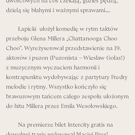
dworcowych na coś czekają, gdzieś pędzą,
przeze mnie też przejęta:
dzielą się błahymi i ważnymi sprawami….
Kiedyś to, w wieku lat jedenastu udało mi się jakąś
Łapicki ułożył komedię w rytm taktów
bystrą ripostą wybronić z Syberii stolika dziecięcego i
przejść do tego, przy którym się „działo”, już u
przeboju Glena Millera „Chattanooga Choo
dorosłych. To były ważne etapy inicjacji – rodzaj bat
Choo”. Wyreżyserował przedstawienie na 19.
micwy. Czym ta riposta była – nie pamiętam, ale
aktorów i puzon (Puzonista – Wiesław Gołas!)
wyszło w porządku.
z muzycznym wyczuciem harmonii i
kontrapunktu wydobywając z partytury Fredry
Wtedy to Profesor Bardini przyjrzał mi się uważnie,
swoim ciepłym, przenikliwym wzrokiem, i spod
melodie i rytmy. Wszystko kończyło się
przechylonego w przód tweedowego kaszkietu, rzekł:
brawurowym tańcem całego zespołu ułożonym
„Pani się będzie bardzo nudzić w szkole”. Tak brzmiał
do hitu Millera przez Emila Wesołowskiego.
werdykt.
Na premierze bilet Intercity gratis na
Zrozumiałam natychmiast, jako jedenastolatka, a także
na zawsze,
dlaczego „Sasza” musiał być wybitnym
dowolnej trasie wylosował Maciej Prus!