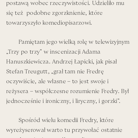
postawą wobec rzeczywistości. Udzieliło mu
się też podobne zgorzknienie, które
Nie będzie – czy może: będzie mniej – o upodobaniu
towarzyszyło komediopisarzowi.
Łapy do ładnych Blondynek czy też o dekadach tego
upodobania konsekwentnej wzajemności.
Pamiętam jego wielką rolę w telewizyjnym
I to - prawda, i to. Ale również...
„
Trzy po trzy” w inscenizacji Adama
Hanuszkiewicza. Andrzej Łapicki, jak pisał
Skoro okazja urodzinowa, zahaczymy więc wpierw o
jedną z poprzednich:
Stefan Treugutt, „grał tam nie Fredrę
oczywiście, ale własne – to jest swoje i
„70-tka” Łapy: Bardini pochyla się do Dudka
reżysera – współczesne rozumienie Fredry. Był
Dziewońskiego: „Patrz, nasz Jędruś kończy już 70 lat”.
jednocześnie i ironiczny, i liryczny, i gorzki”.
Bardini kontynuował w mowie oficjalnej wygłoszonej
przy tej okazji: „Łapicki długo trzymał się liczby 69, ale
kiedyś trzeba było skończyć ten etap ...”.
Spośród wielu komedii Fredry, które
wyreżyserował warto tu przywołać ostatnie
Dudek i Sasza, funkcjonowali niczym warszawscy