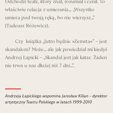
Odchodzi teatr, który znał, rozumiał i cenił. To
właściwie relacja z umierania… „Wszystko
umiera pod twoją ręką, bo nie wierzysz…”
Łapa - w tle San Marco, sierpień 1961
(Tadeusz Różewicz).
Czy książka „Jutro będzie »Zemsta«” – jest
skandalem? Może… ale jak
powiedział mi kiedyś
Andrzej Łapicki – „Skandal jest jak katar. Żaden
A Teatr, a jednak.
nie trwa u nas dłużej niż 7 dni…”.
Blondynki, a
jednak...
Andrzeja Łapickiego wspomina Jarosław Kilian – dyrektor
Ze sceną, jako aktor, Łapa pożegnał się, oficjalnie, w
artystyczny Teatru Polskiego w latach 1999-2010
1995 roku, w dzień swojego 50-lecia – tj. podczas
jubileuszu scenicznego debiutu.