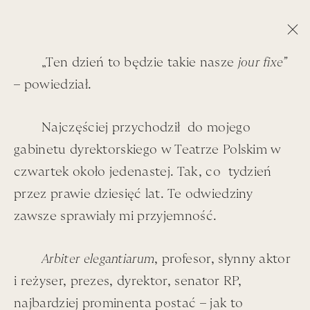
przejdź
W
otworz 
Zalo
W
do
labiryncie
la
strony
teatru
te
o
„Ten dzień to będzie takie nasze
jour fixe”
projekcie
– powiedział.
Najczęściej przychodził do mojego
gabinetu dyrektorskiego w Teatrze Polskim w
czwartek około jedenastej. Tak, co tydzień
przez prawie dziesięć lat. Te odwiedziny
zawsze sprawiały mi przyjemność.
Wycisz
Włącz
00:00:00
Odtwórz
Pauza
dźwięk
dźwięk
Arbiter elegantiarum
, profesor, słynny aktor
i reżyser, prezes, dyrektor, senator RP,
najbardziej prominenta postać – jak to