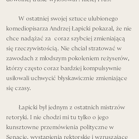
Profesorem, a przy tym, dla Łapy, również –
autorytetem.
W ostatniej swojej sztuce ulubionego
komediopisarza Andrzej Łapicki pokazał, że nie
Udana profesura, podobnie jak diagnoza u dobrego
chce nadążać za coraz szybciej zmieniającą
chirurga, to nie mniej, ale i nie więcej, niż ciepło
się rzeczywistością. Nie chciał stratować w
wzroku plus skalpel w gotowości.
zawodach z młodszym pokoleniem reżyserów,
No a Dudek – konieczny komponent tzw. Towarzystwa
którzy często coraz bardziej kompulsywnie
– jego klej.
usiłowali uchwycić błyskawicznie zmieniające
Może i tegoż Towarzystwa - Wykrzyknik !
się czasy.
„Jedyne życie, jakie ma sens, to życie towarzyskie” –
Łapicki był jednym z ostatnich mistrzów
cytat z samego Dudka. I z Dudkiem w Juracie – takie
retoryki. I nie chodzi mi tu tylko o jego
życie rzeczywiście miało sens. Spora część
kunsztowne przemówienia polityczne w
przebywania na Wybrzeżu Helskim w zgodzie z tą
zasadą nabierała kształtu. A środowisko trwało tam –
Senacie, wystąpienia rektorskie i wzruszające