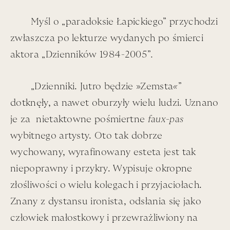
przy Placu San Marco w sercu Wenecji, bo tam właśnie
Myśl o „paradoksie Łapickiego” przychodzi
trafił, tym razem, Wróblewski, (a za Nim Łapa, a za
zwłaszcza po lekturze wydanych po śmierci
Łapą – ja) przy okazji wystawy towarzyszącej 60-leciu
aktora „Dzienników 1984-2005”
.
Weneckiego Biennale.
Przestrzeń, tym razem – już nie katowicka – raczej,
„Dzienniki. Jutro będzie »Zemsta
«
”
klaustrofobiczna. Jedynie piętro dzieli od targowiska
dotknęły, a nawet oburzyły wielu ludzi. Uznano
weneckiego – i wszystkiego tu, niemalże, na
je za nietaktowne pośmiertne
faux-pas
sprzedaż. W ciszy ciemnej Procuratie, konieczny
wybitnego artysty. Oto tak dobrze
dystans okazuje się możliwy. Puenta tam gdzie i Łapa –
wychowany, wyrafinowany esteta jest tak
tak daleko, tak blisko.
niepoprawny i przykry. Wypisuje okropne
złośliwości o wielu kolegach i przyjaciołach.
Znany z dystansu ironista, odsłania się jako
człowiek małostkowy i przewrażliwiony na