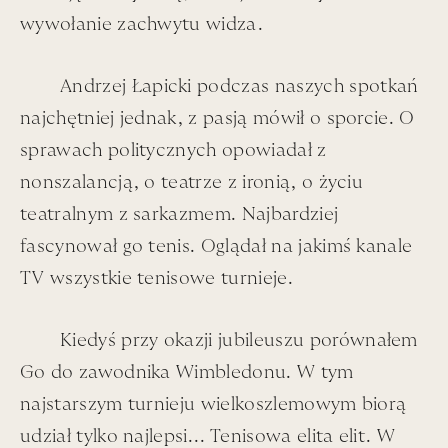
wywołanie zachwytu widza.
Andrzej Łapicki podczas naszych spotkań
najchętniej jednak, z pasją mówił o sporcie. O
Pod Prof. Bardinim, w dół - od prawej, do lewej: Tadeusz Konwicki - Autor,
sprawach politycznych opowiadał z
Arcy-Rywal Zofii w sprawach afekcji Łapy i sprawach Jolek**; Dudek
nonszalancją, o teatrze z ironią, o życiu
Dziewoński – Wykrzyknik ! Towarzyski; Dr. Irena Dziewońska – Doktor
teatralnym z sarkazmem. Najbardziej
Pediatra rozwydrzonej inteligenckiej dzieciarni, i nie tylko; Andrzej Łapicki –
fascynował go tenis. Oglądał na jakimś kanale
Solenizant Dzisiejszy; Danka Konwicka – Ilustratorka Wybitna; Zofia
Łapicka – Arcy Rywalka Tadeusza K. w sprawach Jolek – ** rodzaju
TV wszystkie tenisowe turnieje.
krzyżówkowej Formuły 1, w której Zosia z Tadziem ścigali się latami,
wieczorową porą, fot. archiwum rodzinne
Kiedyś przy okazji jubileuszu porównałem
Go do zawodnika Wimbledonu. W tym
najstarszym turnieju wielkoszlemowym biorą
udział tylko najlepsi...
Tenisowa elita elit. W