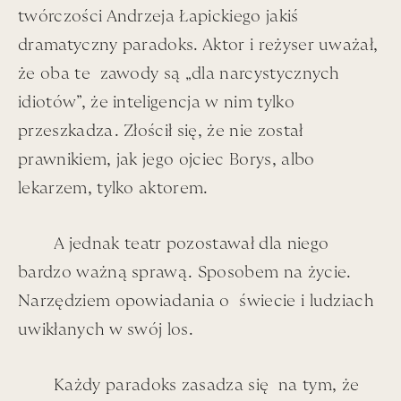
twórczości Andrzeja Łapickiego jakiś
dajmy na to, mahoniowej.
dramatyczny paradoks. Aktor i reżyser uważał,
Dane było mi przejście się, z Łapą właśnie, po kilku
że
oba te zawody są „dla narcystycznych
wystawach – udanych – jak przystało – już pół dekady,
idiotów”, że inteligencja w nim tylko
czy więcej, po Jego odejściu.
przeszkadza. Złościł się, że nie został
prawnikiem, jak jego ojciec Borys, albo
Była ta – w Warszawskim Muzeum Polin: tematyka ’68.
roku – mnóstwo kadrów z „Jak daleko stąd, jak blisko”.
lekarzem, tylko aktorem.
No i właśnie było to – tak daleko i tak blisko – w 50-
cio-lecie ’68. roku – i tego roku wydarzeń, po którym
A jednak teatr pozostawał dla niego
to, ’68., Łapa, w swój sposób, oprowadzał mnie.
bardzo ważną sprawą. Sposobem na życie.
Narzędziem opowiadania o świecie i ludziach
Z tej samej wystawy, Łapa snujący się po galerii przy
uwikłanych w swój los.
Krakowskim Przedmieściu – to już Wróblewski w
wydaniu Wajdy („Wszystko na sprzedaż” ), a za ścianami
galerii ’68. – wrze.
Każdy paradoks zasadza się na tym, że