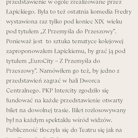
przedstawienie w ogóle zrealizowane przez
Statler i Waldorf – tj. opiniotwórczy krytycy z serii „The
Łapickiego. Była to też ostatnia komedia Fredry
Muppet Show”, za którymi Łapa przepadał, z którymi
wystawiona raz tylko pod koniec XIX wieku
też się utożsamiał. Mówił „to ja z Saszą” albo „to ja z
Tadziem” etc – zależnie od tego kto mu danego dnia
pod tytułem „Z Przemyśla do Przeszowy”
.
akurat nie podpadł.
Ponieważ jest to sztuka tematyce kolejowej
zaproponowałem Łapickiemu, by grać ją pod
tytułem „EuroCity – Z Przemyśla do
Przeszowy”. Namówiłem go też, by jedno z
przedstawień zagrać w hali Dworca
Centralnego. PKP Intercity zgodziło się
fundować na każde przedstawienie otwarty
bilet na dowolnej trasie. Bilet rozlosowywany
był na każdym spektaklu wśród widzów.
Publiczność tłoczyła się do Teatru się jak na