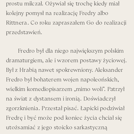
Weronika
prostu milczał. Ożywiał się trochę kiedy miał
Olbrychska
kolejny pomysł na realizację Fredry albo
Rittnera. Co roku zapraszałem Go do realizacji
przedstawień.
Stulecie Łapy. Data magiczna – 11.11.24.
Teatr Polski zgłosił się do mnie z prośbą o napisanie
Fredro był dla niego największym polskim
kilku słów. To jest 5 do 8 tysięcy znaków, dokładniej.
dramaturgiem, ale i wzorem postawy życiowej.
Ma być mój punkt widzenia – ogólnie – carte blanche.
Był z Hrabią nawet spokrewniony. Aleksander
Miło.
Fredro był bohaterem wojen napoleońskich,
Jestem wnuczką Łapy: będzie zwięźle więc.
wielkim komediopisarzem „mimo woli”. Patrzył
Wytycznych nie przekroczę.
na świat z dystansem i ironią. Doświadczył
zgorzknienia. Przestał pisać. Łapicki podziwiał
Nie będzie o stolikach (w Czytelniku, u Bliklego...), czy
o spotkaniach przy tychże stolikach Tadzia, Gucia,
Fredrę i być może pod koniec życia chciał się
Łapy... zakładam, że o tych stolikach uczą już w
utożsamiać z jego stoicko sarkastyczną
szkołach.