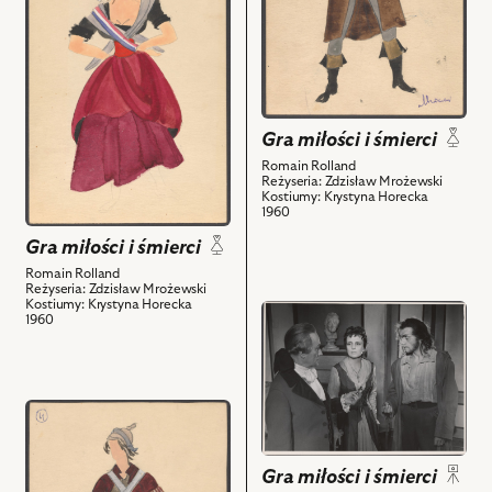
Projekt:
Gra
kostium
miłości
-
i
Łazarz
śmierci,
Carnot
Projekt:
i
Gra miłości i śmierci
kostium
powiązanych
-
Romain Rolland
z
Reżyseria: Zdzisław Mrożewski
Peau
Kostiumy: Krystyna Horecka
nim
1960
d'Ane
obiektów
i
Gra miłości i śmierci
powiązanych
Romain Rolland
z
Reżyseria: Zdzisław Mrożewski
Kostiumy: Krystyna Horecka
nim
przejdź
1960
obiektów
do
obiektu
Gra
miłości
przejdź
i
do
śmierci,
obiektu
Gra miłości i śmierci
Na
Gra