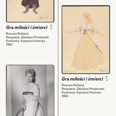
Zofia
kostium
de
przejdź
-
Courvoisier
do
Crapart
i
obiektu
i
powiązanych
Gra
powiązanych
Gra miłości i śmierci
z
miłości
z
Romain Rolland
nim
i
Reżyseria: Zdzisław Mrożewski
nim
obiektów
Kostiumy: Krystyna Horecka
śmierci,
obiektów
1960
Projekt:
kostium
-
Chloris
przejdź
Soucy
do
i
Gra miłości i śmierci
obiektu
powiązanych
Gra
Romain Rolland
z
Reżyseria: Zdzisław Mrożewski
miłości
Kostiumy: Krystyna Horecka
nim
i
1960
obiektów
śmierci,
Na
zdjęciu: