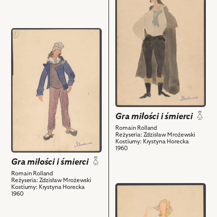
powiązanych
Szupelak-
obiektu
z
Gliński
Gra
nim
-
miłości
przejdź
obiektów
Dionizy
i
do
Bayot,
śmierci,
obiektu
Elżbieta
Projekt:
Gra
Barszczewska
kostium
miłości
-
-
i
Zofia
Klaudiusz
śmierci,
de
Vallée
Projekt:
Courvoisier,
i
Gra miłości i śmierci
kostium
Bożena
powiązanych
-
Romain Rolland
Biernacka
z
Reżyseria: Zdzisław Mrożewski
Żyrondysta
-
Kostiumy: Krystyna Horecka
nim
1960
i
Lodoiska
obiektów
powiązanych
Gra miłości i śmierci
Cerizier,
z
Romain Rolland
Ryszard
Reżyseria: Zdzisław Mrożewski
nim
Kubiak
Kostiumy: Krystyna Horecka
przejdź
obiektów
1960
-
do
Horacy
obiektu
Bouchet