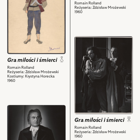
zdjęciu:
Romain Rolland
miłości
Reżyseria: Zdzisław Mrożewski
Tadeusz
i
1960
Białoszczyński
śmierci,
-
Projekt:
Hieronim
kostium
de
-
przejdź
Courvoisier,
Żyrondysta
do
Elżbieta
i
obiektu
Barszczewska
powiązanych
Gra miłości i śmierci
Gra
-
z
miłości
Romain Rolland
Zofia
Reżyseria: Zdzisław Mrożewski
nim
i
Kostiumy: Krystyna Horecka
de
obiektów
śmierci,
1960
Courvoisier,
Na
Stanisław
zdjęciu:
Jasiukiewicz
Stanisław
-
przejdź
Jasiukiewicz
Klaudiusz
do
-
Gra miłości i śmierci
Vallée
obiektu
Klaudiusz
i
Romain Rolland
Gra
Vallée,
Reżyseria: Zdzisław Mrożewski
powiązanych
miłości
Tadeusz
1960