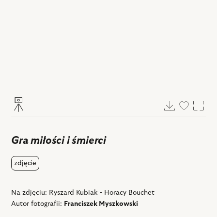
Pobierz
Dodaj
Powi
do
ulubiony
Gra miłości i śmierci
zdjęcie
Na zdjęciu: Ryszard Kubiak - Horacy Bouchet
Autor fotografii:
Franciszek Myszkowski