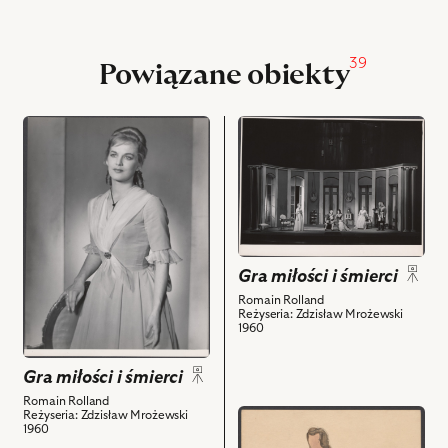
udostępniania
39
Powiązane obiekty
przejdź
przejdź
do
do
obiektu
obiektu
Gra
Gra
miłości
miłości
i
i
śmierci,
śmierci,
Gra miłości i śmierci
Na
Na
zdjęciu:
zdjęciu:
Romain Rolland
Reżyseria: Zdzisław Mrożewski
Bożena
Barbara
1960
Biernacka
Pietkiewicz
-
-
Gra miłości i śmierci
Lodoiska
Chloris
Romain Rolland
Cerizier
Soucy,
przejdź
Reżyseria: Zdzisław Mrożewski
1960
i
Edward
do