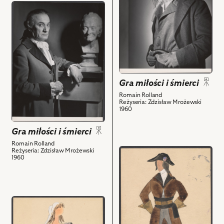
przejdź
i
do
śmierci,
obiektu
Na
Gra
zdjęciu:
miłości
Jerzy
i
Pichelski
śmierci,
-
Gra miłości i śmierci
Na
Crapart
zdjęciu:
Romain Rolland
i
Reżyseria: Zdzisław Mrożewski
Tadeusz
powiązanych
1960
Białoszczyński
z
-
Gra miłości i śmierci
nim
Hieronim
obiektów
Romain Rolland
de
przejdź
Reżyseria: Zdzisław Mrożewski
1960
Courvoisier
do
i
obiektu
powiązanych
Gra
z
miłości
przejdź
nim
i
do
obiektów
śmierci,
obiektu