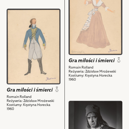
Gra
i
miłości
przejdź
powiązanych
i
do
z
śmierci,
obiektu
nim
Projekt:
Gra
obiektów
kostium
miłości
-
i
Lodoiska
śmierci,
Cerizier
Projekt:
i
Gra miłości i śmierci
kostium
powiązanych
Romain Rolland
-
z
Reżyseria: Zdzisław Mrożewski
Horacy
Kostiumy: Krystyna Horecka
nim
1960
Bouchet
obiektów
i
Gra miłości i śmierci
powiązanych
Romain Rolland
z
Reżyseria: Zdzisław Mrożewski
przejdź
Kostiumy: Krystyna Horecka
nim
1960
do
obiektów
obiektu
Gra
miłości